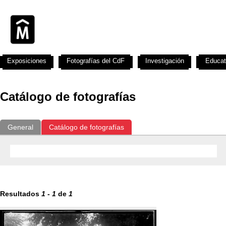
Exposiciones
Fotografías del CdF
Investigación
Educat
Catálogo de fotografías
General
Catálogo de fotografías
Resultados
1
-
1
de
1