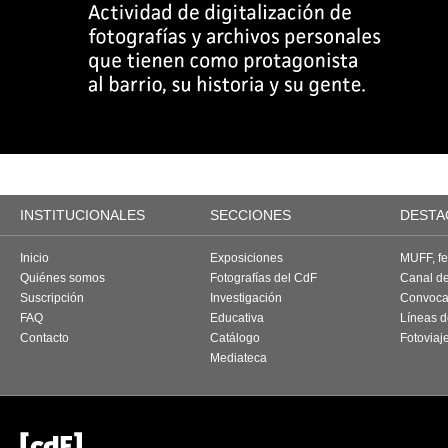
INSTITUCIONALES
SECCIONES
DESTA
Inicio
Exposiciones
MUFF, fes
Quiénes somos
Fotografías del CdF
Canal d
Suscripción
Investigación
Convoca
FAQ
Educativa
Líneas d
Contacto
Catálogo
Fotoviaj
Mediateca