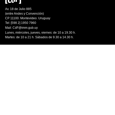
Av. 18 de Julio 885
(entre Andes y Convención)
CP 11100. Montevideo. Uruguay
Tel: [598 2] 1950 7960
Mail:
CdF@imm.gub.uy
Lunes, miércoles, jueves, viernes: de 10 a 19.30 h.
Martes: de 10 a 21 h. Sábados de 9.30 a 14.30 h.