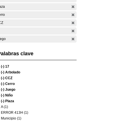
aza
rro
CZ
ego
alabras clave
(-)
17
(-)
Arbolado
(-)
CCZ
(-)
Cerro
(-)
Juego
(-)
Niño
(-)
Plaza
A (1)
ERROR 413H (1)
Municipio (1)