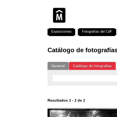
Exposiciones
Fotografías del CdF
Catálogo de fotografía
General
Catálogo de fotografías
Resultados
1
-
1
de
1