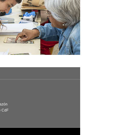
Razón
e CdF