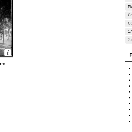
Pl
Ce
C
17
Ju
P
rro.