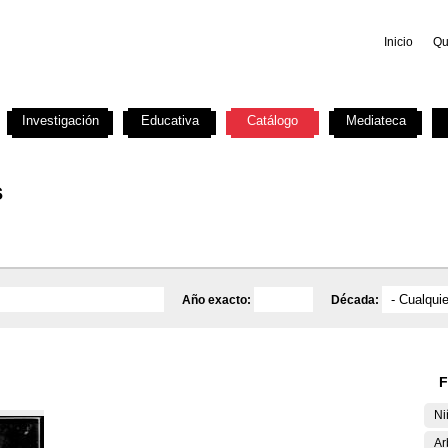
Inicio
Qu
Investigación
Educativa
Catálogo
Mediateca
s
Año exacto:
Década:
F
Ni
Ar