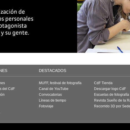
NES
DESTACADOS
nes
MUFF, festival de fotografía
CdF Tienda
as del CdF
Canal de YouTube
Descargar logo CdF
ión
Convocatorias
Escuelas de fotografía
Líneas de tiempo
Revista Sueño de la 
Fotoviaje
Recorrido 3D por Sed
a