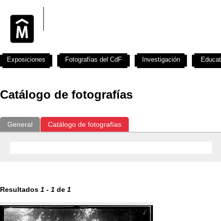
Exposiciones
Fotografías del CdF
Investigación
Educat
Catálogo de fotografías
General
Catálogo de fotografías
Resultados
1
-
1
de
1