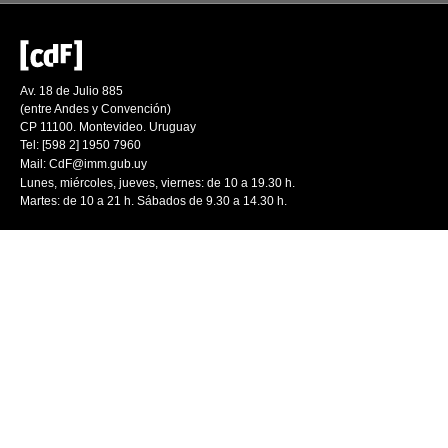
Av. 18 de Julio 885
(entre Andes y Convención)
CP 11100. Montevideo. Uruguay
Tel: [598 2] 1950 7960
Mail:
CdF@imm.gub.uy
Lunes, miércoles, jueves, viernes: de 10 a 19.30 h.
Martes: de 10 a 21 h. Sábados de 9.30 a 14.30 h.