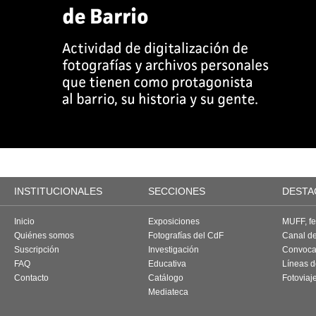
INSTITUCIONALES
SECCIONES
DESTA
Inicio
Exposiciones
MUFF, fes
Quiénes somos
Fotografías del CdF
Canal d
Suscripción
Investigación
Convoca
FAQ
Educativa
Líneas d
Contacto
Catálogo
Fotoviaj
Mediateca