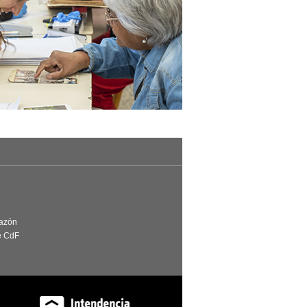
Razón
e CdF