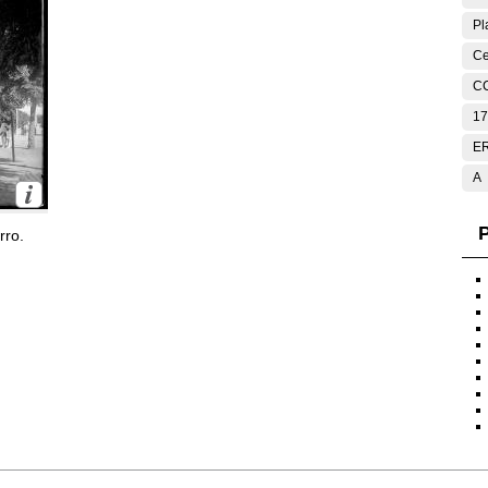
Pl
Ce
C
17
E
A
P
rro.