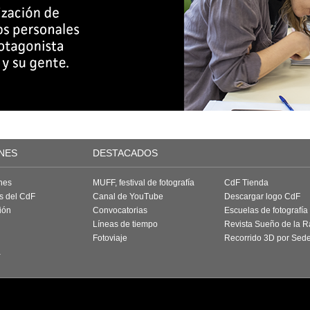
NES
DESTACADOS
nes
MUFF, festival de fotografía
CdF Tienda
as del CdF
Canal de YouTube
Descargar logo CdF
ión
Convocatorias
Escuelas de fotografía
Líneas de tiempo
Revista Sueño de la 
Fotoviaje
Recorrido 3D por Sed
a