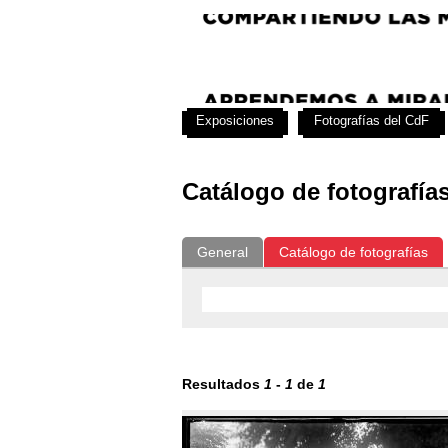
Exposiciones
Fotografías del CdF
Catálogo de fotografía
General
Catálogo de fotografías
Resultados
1
-
1
de
1