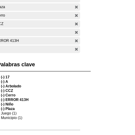
aza
rro
CZ
RROR 413H
alabras clave
(-)
17
(-)
A
(-)
Arbolado
(-)
CCZ
(-)
Cerro
(-)
ERROR 413H
(-)
Niño
(-)
Plaza
Juego (1)
Municipio (1)