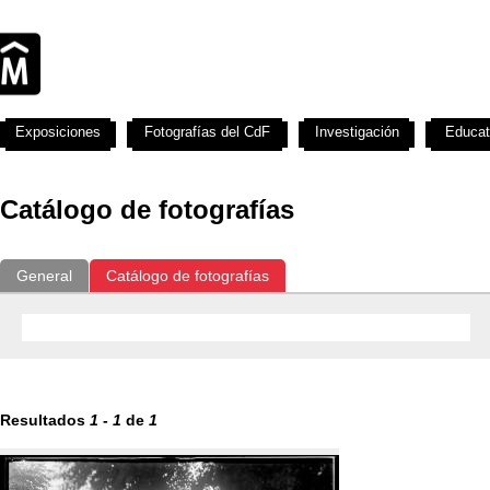
Exposiciones
Fotografías del CdF
Investigación
Educat
Catálogo de fotografías
General
Catálogo de fotografías
Resultados
1
-
1
de
1