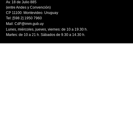
Av. 18 de Julio 885
(entre Andes y Convención)
CP 11100. Montevideo. Uruguay
Tel: [598 2] 1950 7960
Mail:
CdF@imm.gub.uy
Lunes, miércoles, jueves, viernes: de 10 a 19.30 h.
Martes: de 10 a 21 h. Sábados de 9.30 a 14.30 h.