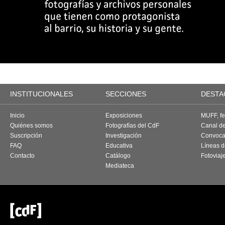
INSTITUCIONALES
SECCIONES
DESTA
Inicio
Exposiciones
MUFF, fes
Quiénes somos
Fotografías del CdF
Canal d
Suscripción
Investigación
Convoca
FAQ
Educativa
Líneas d
Contacto
Catálogo
Fotoviaj
Mediateca