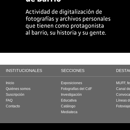
INSTITUCIONALES
SECCIONES
DESTA
Inicio
Exposiciones
MUFF, fes
Quiénes somos
Fotografías del CdF
Canal d
Suscripción
Investigación
Convoca
FAQ
Educativa
Líneas d
Contacto
Catálogo
Fotoviaj
Mediateca