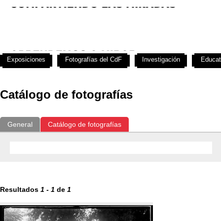
Exposiciones
Fotografías del CdF
Investigación
Educat
Catálogo de fotografías
General
Catálogo de fotografías
Resultados
1
-
1
de
1