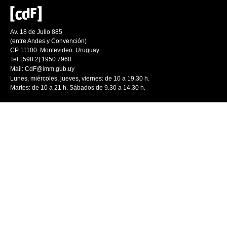
Av. 18 de Julio 885
(entre Andes y Convención)
CP 11100. Montevideo. Uruguay
Tel: [598 2] 1950 7960
Mail:
CdF@imm.gub.uy
Lunes, miércoles, jueves, viernes: de 10 a 19.30 h.
Martes: de 10 a 21 h. Sábados de 9.30 a 14.30 h.