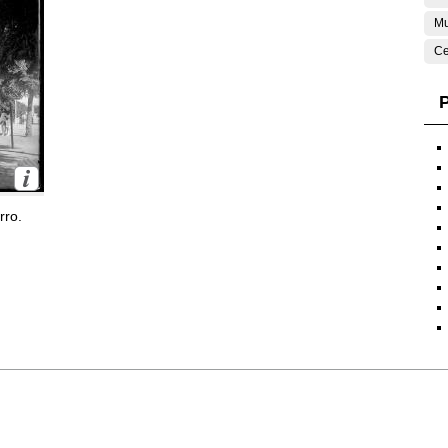
Mu
Ce
P
rro.