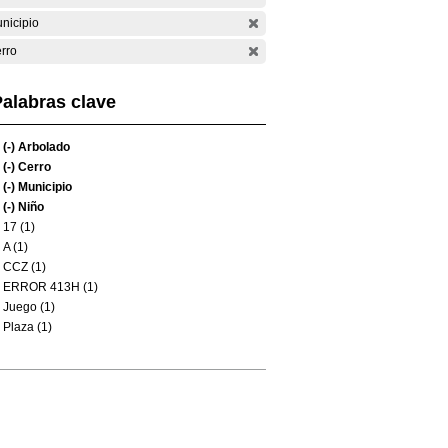
nicipio
rro
alabras clave
(-)
Arbolado
(-)
Cerro
(-)
Municipio
(-)
Niño
17 (1)
A (1)
CCZ (1)
ERROR 413H (1)
Juego (1)
Plaza (1)