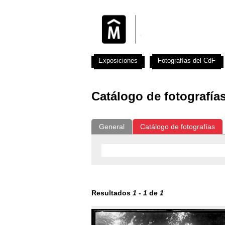
Exposiciones
Fotografías del CdF
Catálogo de fotografía
General
Catálogo de fotografías
Resultados
1
-
1
de
1