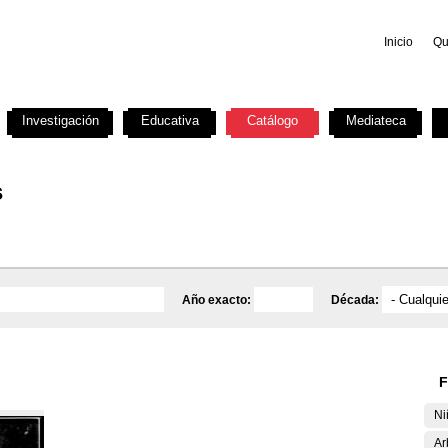
Inicio
Qu
Investigación
Educativa
Catálogo
Mediateca
s
Año exacto:
Década:
F
Ni
Ar