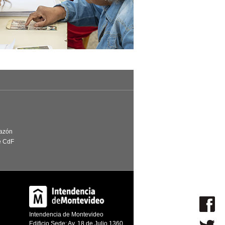
Razón
e CdF
Intendencia de Montevideo
Edificio Sede: Av. 18 de Julio 1360