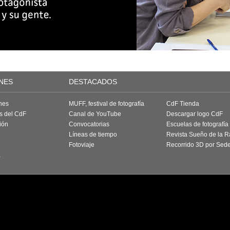
NES
DESTACADOS
nes
MUFF, festival de fotografía
CdF Tienda
as del CdF
Canal de YouTube
Descargar logo CdF
ión
Convocatorias
Escuelas de fotografía
Líneas de tiempo
Revista Sueño de la 
Fotoviaje
Recorrido 3D por Sed
a