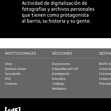
INSTITUCIONALES
SECCIONES
DESTA
Inicio
Exposiciones
MUFF, fes
Quiénes somos
Fotografías del CdF
Canal d
Suscripción
Investigación
Convoca
FAQ
Educativa
Líneas d
Contacto
Catálogo
Fotoviaj
Mediateca