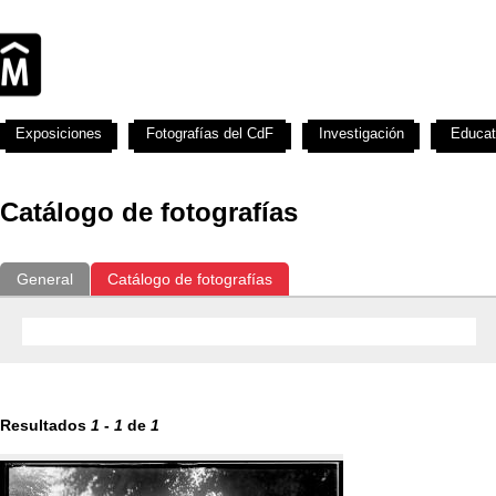
Exposiciones
Fotografías del CdF
Investigación
Educat
Catálogo de fotografías
General
Catálogo de fotografías
Resultados
1
-
1
de
1