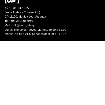
Av. 18 de Julio 885
(entre Andes y Convención)
CP 11100. Montevideo. Uruguay
Tel: [598 2] 1950 7960
Mail:
CdF@imm.gub.uy
Lunes, miércoles, jueves, viernes: de 10 a 19.30 h.
Martes: de 10 a 21 h. Sábados de 9.30 a 14.30 h.