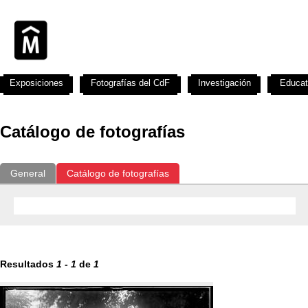
Exposiciones
Fotografías del CdF
Investigación
Educat
Catálogo de fotografías
General
Catálogo de fotografías
Resultados
1
-
1
de
1