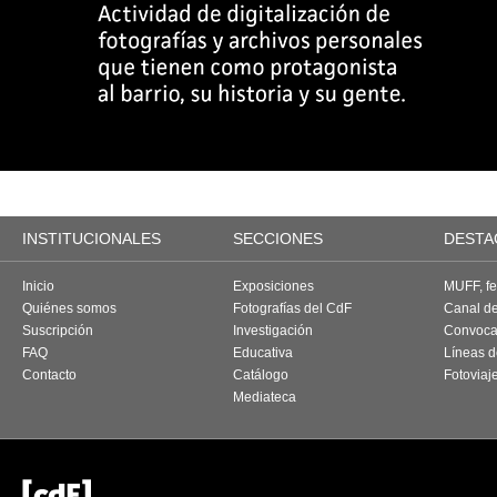
INSTITUCIONALES
SECCIONES
DESTA
Inicio
Exposiciones
MUFF, fes
Quiénes somos
Fotografías del CdF
Canal d
Suscripción
Investigación
Convoca
FAQ
Educativa
Líneas d
Contacto
Catálogo
Fotoviaj
Mediateca