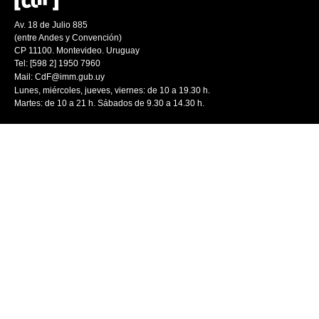
Av. 18 de Julio 885
(entre Andes y Convención)
CP 11100. Montevideo. Uruguay
Tel: [598 2] 1950 7960
Mail:
CdF@imm.gub.uy
Lunes, miércoles, jueves, viernes: de 10 a 19.30 h.
Martes: de 10 a 21 h. Sábados de 9.30 a 14.30 h.