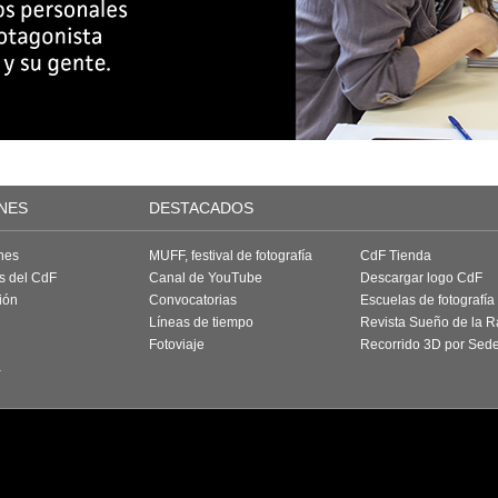
NES
DESTACADOS
nes
MUFF, festival de fotografía
CdF Tienda
as del CdF
Canal de YouTube
Descargar logo CdF
ión
Convocatorias
Escuelas de fotografía
Líneas de tiempo
Revista Sueño de la 
Fotoviaje
Recorrido 3D por Sed
a