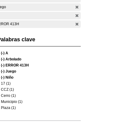
ego
RROR 413H
alabras clave
(-)
A
(-)
Arbolado
(-)
ERROR 413H
(-)
Juego
(-)
Niño
17 (1)
CCZ (1)
Cerro (1)
Municipio (1)
Plaza (1)