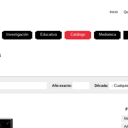
Inicio
Qu
Investigación
Educativa
Catálogo
Mediateca
s
Año exacto:
Década:
F
Ni
Ar