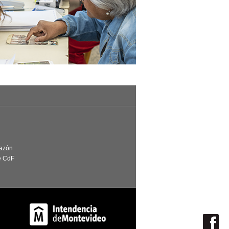
Razón
e CdF