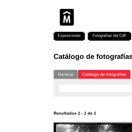
Exposiciones
Fotografías del CdF
Catálogo de fotografía
General
Catálogo de fotografías
Resultados
1
-
1
de
1