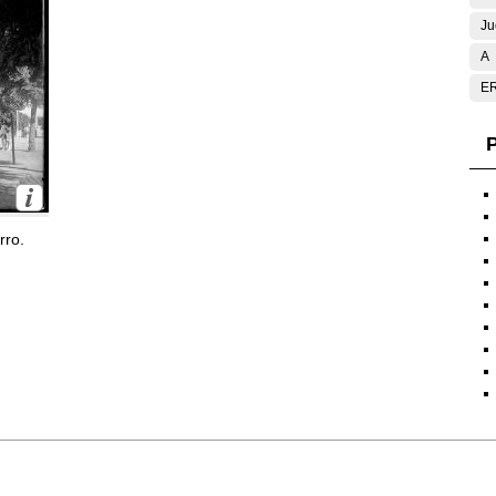
Ju
A
E
P
rro.