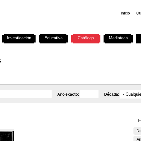
Inicio
Qu
Investigación
Educativa
Catálogo
Mediateca
s
Año exacto:
Década:
F
Ni
Ar