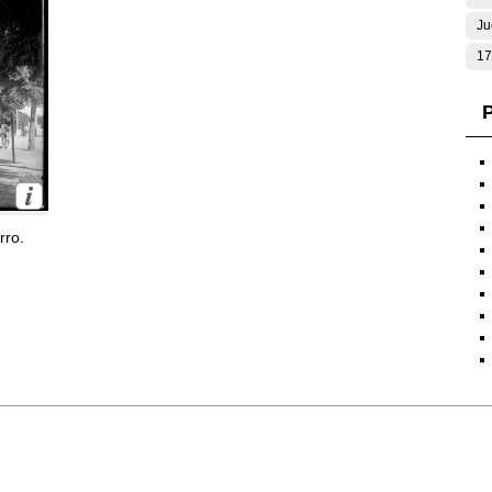
Ju
17
P
rro.