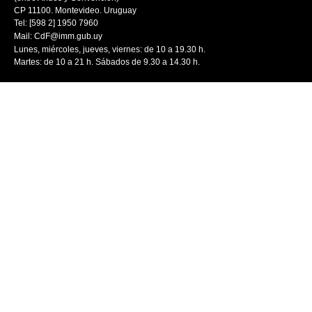
CP 11100. Montevideo. Uruguay
Tel: [598 2] 1950 7960
Mail:
CdF@imm.gub.uy
Lunes, miércoles, jueves, viernes: de 10 a 19.30 h.
Martes: de 10 a 21 h. Sábados de 9.30 a 14.30 h.