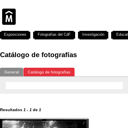
Exposiciones
Fotografías del CdF
Investigación
Educat
Catálogo de fotografías
General
Catálogo de fotografías
Resultados
1
-
1
de
1