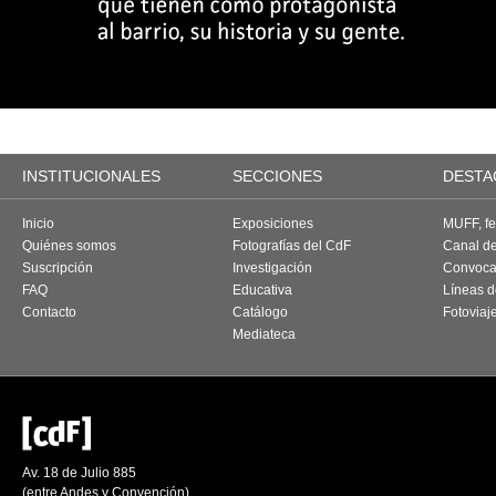
INSTITUCIONALES
SECCIONES
DESTA
Inicio
Exposiciones
MUFF, fes
Quiénes somos
Fotografías del CdF
Canal d
Suscripción
Investigación
Convoca
FAQ
Educativa
Líneas d
Contacto
Catálogo
Fotoviaj
Mediateca
Av. 18 de Julio 885
(entre Andes y Convención)