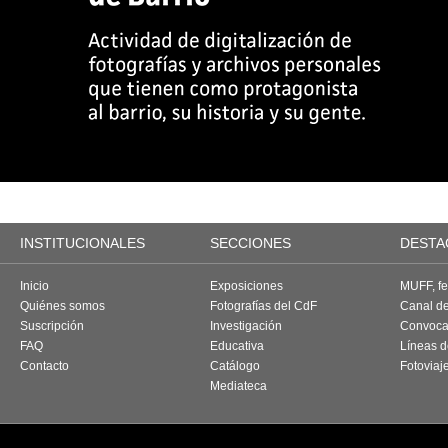
INSTITUCIONALES
SECCIONES
DESTA
Inicio
Exposiciones
MUFF, fes
Quiénes somos
Fotografías del CdF
Canal d
Suscripción
Investigación
Convoca
FAQ
Educativa
Líneas d
Contacto
Catálogo
Fotoviaj
Mediateca