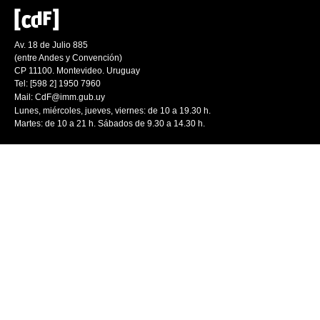
Av. 18 de Julio 885
(entre Andes y Convención)
CP 11100. Montevideo. Uruguay
Tel: [598 2] 1950 7960
Mail:
CdF@imm.gub.uy
Lunes, miércoles, jueves, viernes: de 10 a 19.30 h.
Martes: de 10 a 21 h. Sábados de 9.30 a 14.30 h.