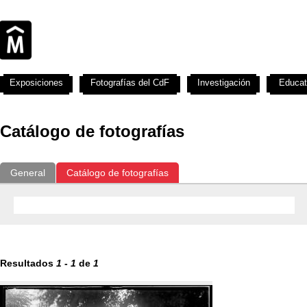
Exposiciones
Fotografías del CdF
Investigación
Educat
Catálogo de fotografías
General
Catálogo de fotografías
Resultados
1
-
1
de
1