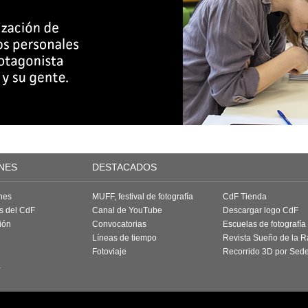
NES
DESTACADOS
nes
MUFF, festival de fotografía
CdF Tienda
as del CdF
Canal de YouTube
Descargar logo CdF
ión
Convocatorias
Escuelas de fotografía
Líneas de tiempo
Revista Sueño de la 
Fotoviaje
Recorrido 3D por Sed
a