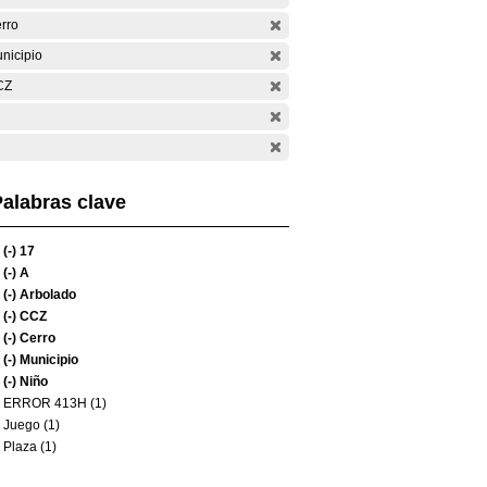
rro
nicipio
CZ
alabras clave
(-)
17
(-)
A
(-)
Arbolado
(-)
CCZ
(-)
Cerro
(-)
Municipio
(-)
Niño
ERROR 413H (1)
Juego (1)
Plaza (1)