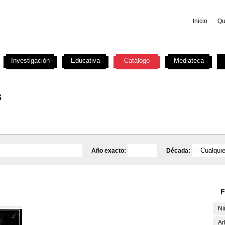
Inicio
Qu
Investigación
Educativa
Catálogo
Mediateca
s
Año exacto:
Década:
F
Ni
Ar