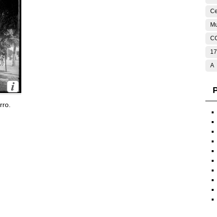
Ce
Mu
C
17
A
P
rro.