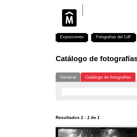
Exposiciones
Fotografías del CdF
Catálogo de fotografía
General
Catálogo de fotografías
Resultados
1
-
1
de
1