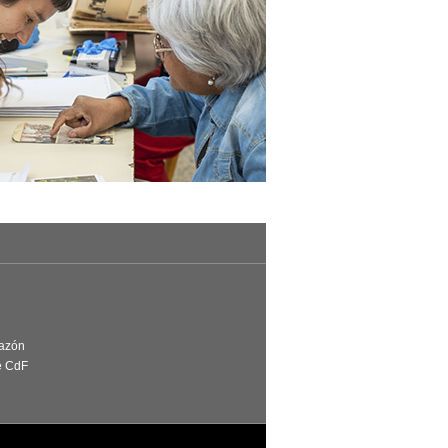
Razón
e CdF