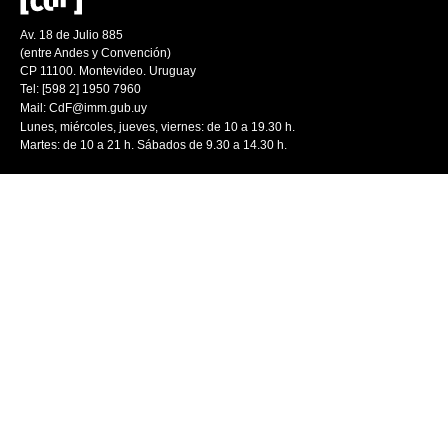
Av. 18 de Julio 885
(entre Andes y Convención)
CP 11100. Montevideo. Uruguay
Tel: [598 2] 1950 7960
Mail:
CdF@imm.gub.uy
Lunes, miércoles, jueves, viernes: de 10 a 19.30 h.
Martes: de 10 a 21 h. Sábados de 9.30 a 14.30 h.