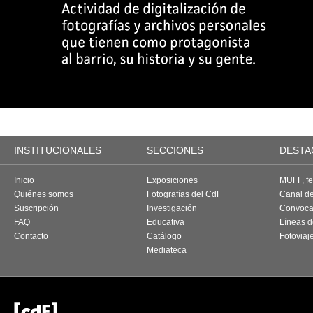
INSTITUCIONALES
SECCIONES
DESTA
Inicio
Exposiciones
MUFF, fes
Quiénes somos
Fotografías del CdF
Canal d
Suscripción
Investigación
Convoca
FAQ
Educativa
Líneas d
Contacto
Catálogo
Fotoviaj
Mediateca