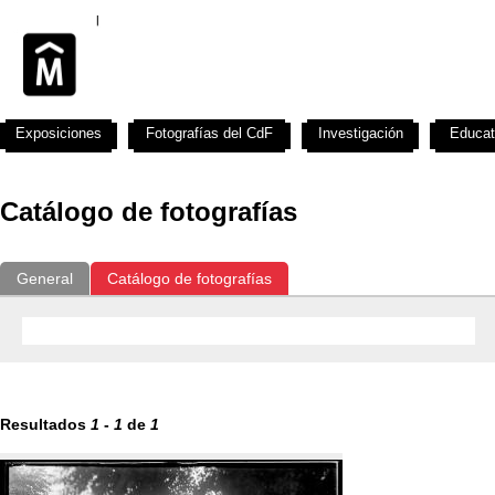
Exposiciones
Fotografías del CdF
Investigación
Educat
Catálogo de fotografías
General
Catálogo de fotografías
Resultados
1
-
1
de
1