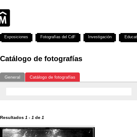
Exposiciones
Fotografías del CdF
Investigación
Educat
Catálogo de fotografías
General
Catálogo de fotografías
Resultados
1
-
1
de
1