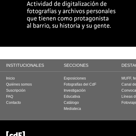
INSTITUCIONALES
SECCIONES
DESTA
Inicio
Exposiciones
MUFF, fes
Quiénes somos
Fotografías del CdF
Canal d
Suscripción
Investigación
Convoca
FAQ
Educativa
Líneas d
Contacto
Catálogo
Fotoviaj
Mediateca