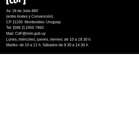
Av. 18 de Julio 885
(entre Andes y Convención)
CP 11100. Montevideo. Uruguay
Tel: [598 2] 1950 7960
Mail:
CdF@imm.gub.uy
Lunes, miércoles, jueves, viernes: de 10 a 19.30 h.
Martes: de 10 a 21 h. Sábados de 9.30 a 14.30 h.