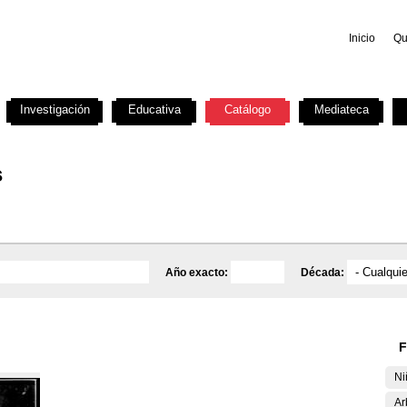
Inicio
Qu
Investigación
Educativa
Catálogo
Mediateca
s
Año exacto:
Década:
F
Ni
Ar