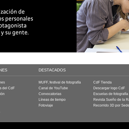
NES
DESTACADOS
nes
MUFF, festival de fotografía
CdF Tienda
as del CdF
Canal de YouTube
Descargar logo CdF
ión
Convocatorias
Escuelas de fotografía
Líneas de tiempo
Revista Sueño de la 
Fotoviaje
Recorrido 3D por Sed
a