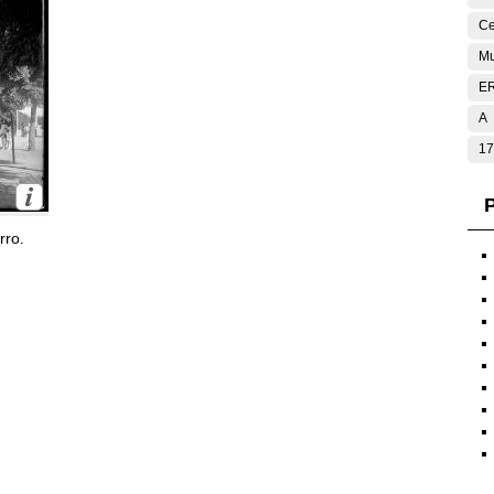
Ce
Mu
E
A
17
P
rro.