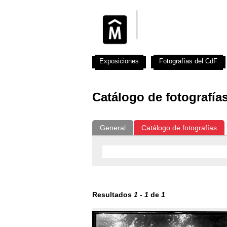
Exposiciones
Fotografías del CdF
Catálogo de fotografía
General
Catálogo de fotografías
Resultados
1
-
1
de
1