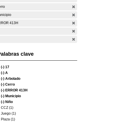
rro
nicipio
RROR 413H
alabras clave
(-)
17
(-)
A
(-)
Arbolado
(-)
Cerro
(-)
ERROR 413H
(-)
Municipio
(-)
Niño
CCZ (1)
Juego (1)
Plaza (1)