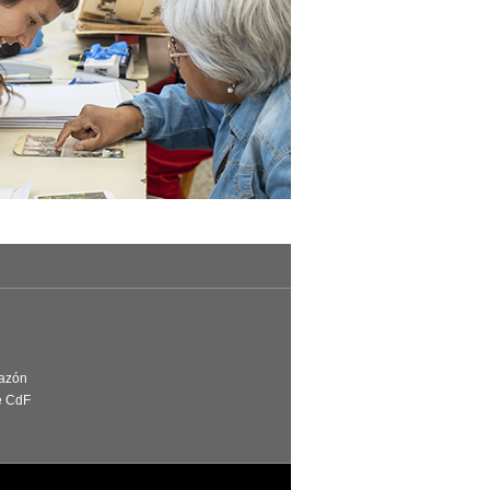
Razón
e CdF