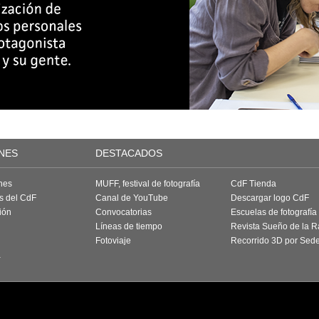
NES
DESTACADOS
nes
MUFF, festival de fotografía
CdF Tienda
as del CdF
Canal de YouTube
Descargar logo CdF
ión
Convocatorias
Escuelas de fotografía
Líneas de tiempo
Revista Sueño de la 
Fotoviaje
Recorrido 3D por Sed
a