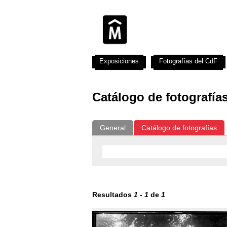
Exposiciones
Fotografías del CdF
Catálogo de fotografía
General
Catálogo de fotografías
Resultados
1
-
1
de
1