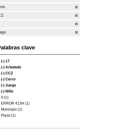
rro
CZ
ego
alabras clave
(-)
17
(-)
Arbolado
(-)
CCZ
(-)
Cerro
(-)
Juego
(-)
Niño
A (1)
ERROR 413H (1)
Municipio (1)
Plaza (1)