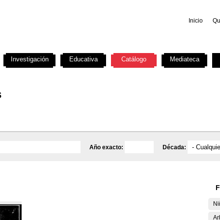
Inicio
Qu
Investigación
Educativa
Catálogo
Mediateca
s
Año exacto:
Década:
F
Ni
Ar