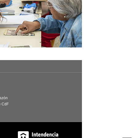
Razón
e CdF