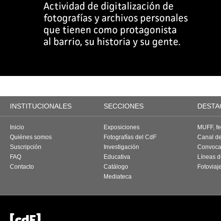
INSTITUCIONALES
SECCIONES
DESTA
Inicio
Exposiciones
MUFF, fes
Quiénes somos
Fotografías del CdF
Canal d
Suscripción
Investigación
Convoca
FAQ
Educativa
Líneas d
Contacto
Catálogo
Fotoviaj
Mediateca