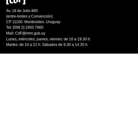
Av. 18 de Julio 885
(entre Andes y Convención)
CP 11100. Montevideo. Uruguay
Tel: [598 2] 1950 7960
Mail:
CdF@imm.gub.uy
Lunes, miércoles, jueves, viernes: de 10 a 19.30 h.
Martes: de 10 a 21 h. Sábados de 9.30 a 14.30 h.