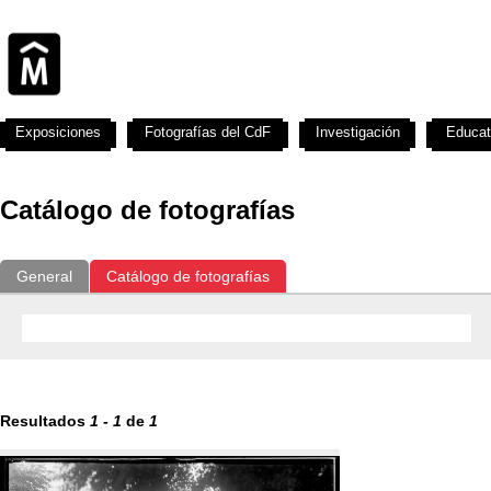
Exposiciones
Fotografías del CdF
Investigación
Educat
Catálogo de fotografías
General
Catálogo de fotografías
Resultados
1
-
1
de
1