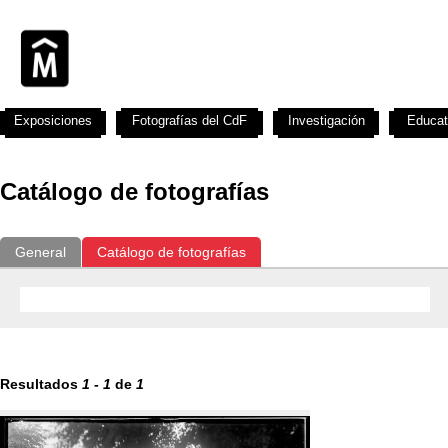
Exposiciones
Fotografías del CdF
Investigación
Educat
Catálogo de fotografías
General
Catálogo de fotografías
Resultados
1
-
1
de
1