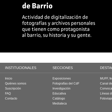
INSTITUCIONALES
SECCIONES
DESTA
Inicio
Exposiciones
MUFF, fes
Quiénes somos
Fotografías del CdF
Canal d
Suscripción
Investigación
Convoca
FAQ
Educativa
Líneas d
Contacto
Catálogo
Fotoviaj
Mediateca