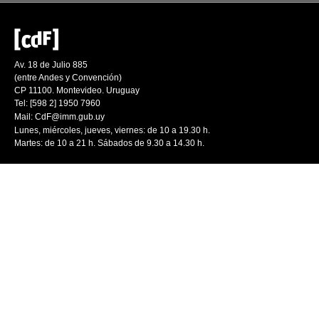
Av. 18 de Julio 885
(entre Andes y Convención)
CP 11100. Montevideo. Uruguay
Tel: [598 2] 1950 7960
Mail:
CdF@imm.gub.uy
Lunes, miércoles, jueves, viernes: de 10 a 19.30 h.
Martes: de 10 a 21 h. Sábados de 9.30 a 14.30 h.