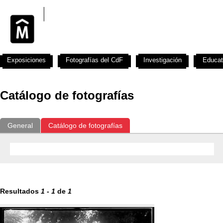
Exposiciones
Fotografías del CdF
Investigación
Educat
Catálogo de fotografías
General
Catálogo de fotografías
Resultados
1
-
1
de
1