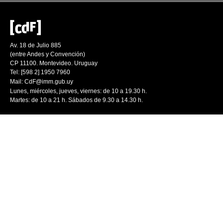
Av. 18 de Julio 885
(entre Andes y Convención)
CP 11100. Montevideo. Uruguay
Tel: [598 2] 1950 7960
Mail:
CdF@imm.gub.uy
Lunes, miércoles, jueves, viernes: de 10 a 19.30 h.
Martes: de 10 a 21 h. Sábados de 9.30 a 14.30 h.