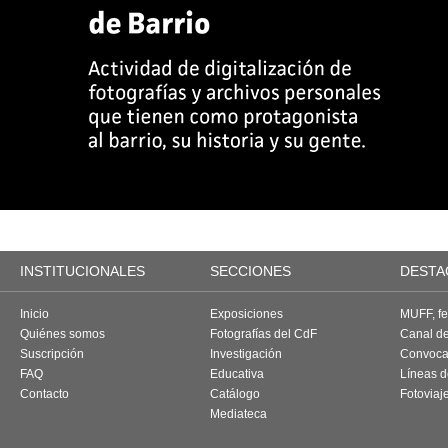
INSTITUCIONALES
SECCIONES
DESTA
Inicio
Exposiciones
MUFF, fes
Quiénes somos
Fotografías del CdF
Canal d
Suscripción
Investigación
Convoca
FAQ
Educativa
Líneas d
Contacto
Catálogo
Fotoviaj
Mediateca