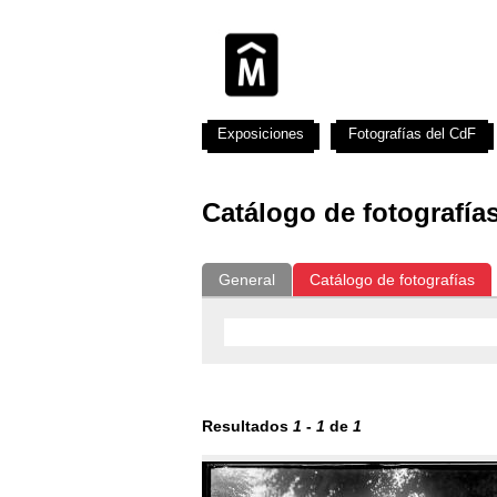
Exposiciones
Fotografías del CdF
Catálogo de fotografía
General
Catálogo de fotografías
Resultados
1
-
1
de
1