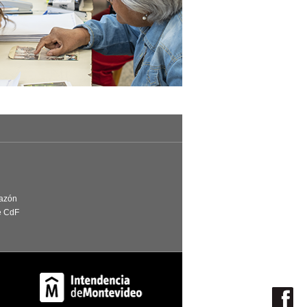
Razón
e CdF