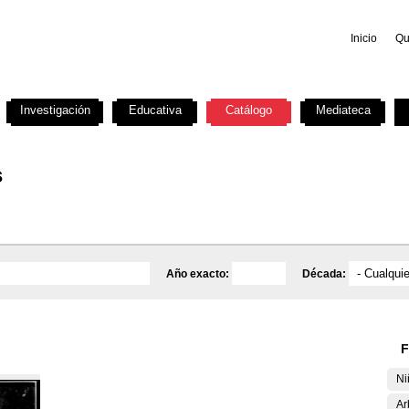
Inicio
Qu
Investigación
Educativa
Catálogo
Mediateca
s
Año exacto:
Década:
F
Ni
Ar