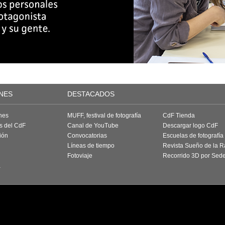
NES
DESTACADOS
nes
MUFF, festival de fotografía
CdF Tienda
as del CdF
Canal de YouTube
Descargar logo CdF
ión
Convocatorias
Escuelas de fotografía
Líneas de tiempo
Revista Sueño de la 
Fotoviaje
Recorrido 3D por Sed
a