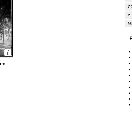
C
A
Mu
P
rro.