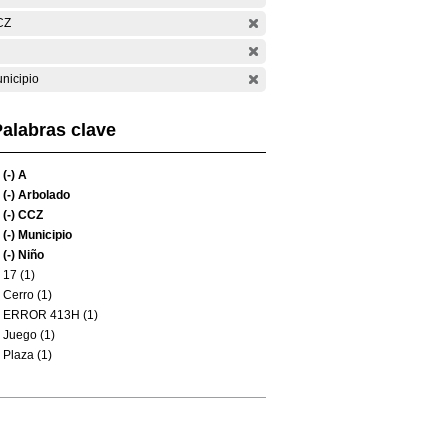
CZ
nicipio
alabras clave
(-)
A
(-)
Arbolado
(-)
CCZ
(-)
Municipio
(-)
Niño
17 (1)
Cerro (1)
ERROR 413H (1)
Juego (1)
Plaza (1)