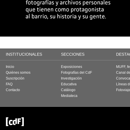
INSTITUCIONALES
SECCIONES
DESTA
Inicio
Exposiciones
MUFF, fes
Quiénes somos
Fotografías del CdF
Canal d
Suscripción
Investigación
Convoca
FAQ
Educativa
Líneas d
Contacto
Catálogo
Fotoviaj
Mediateca