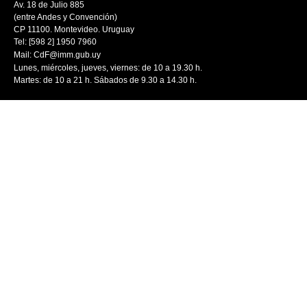
Av. 18 de Julio 885
(entre Andes y Convención)
CP 11100. Montevideo. Uruguay
Tel: [598 2] 1950 7960
Mail:
CdF@imm.gub.uy
Lunes, miércoles, jueves, viernes: de 10 a 19.30 h.
Martes: de 10 a 21 h. Sábados de 9.30 a 14.30 h.