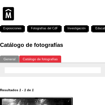
Exposiciones
Fotografías del CdF
Investigación
Educat
Catálogo de fotografías
General
Catálogo de fotografías
Resultados
1
-
1
de
1