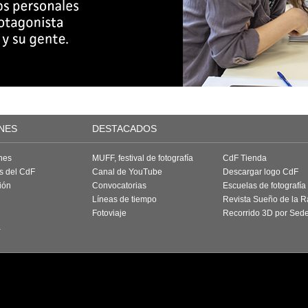
NES
DESTACADOS
nes
MUFF, festival de fotografía
CdF Tienda
as del CdF
Canal de YouTube
Descargar logo CdF
ión
Convocatorias
Escuelas de fotografía
Líneas de tiempo
Revista Sueño de la 
Fotoviaje
Recorrido 3D por Sed
a