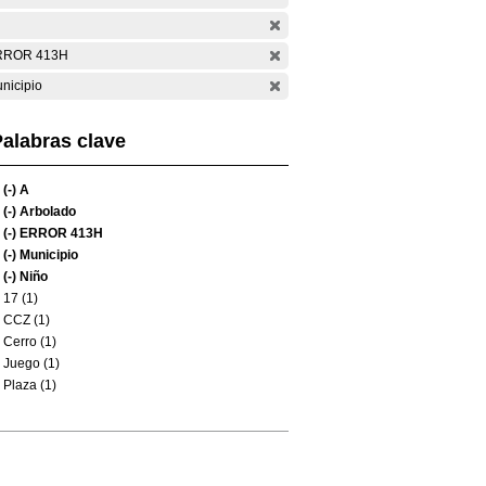
RROR 413H
nicipio
alabras clave
(-)
A
(-)
Arbolado
(-)
ERROR 413H
(-)
Municipio
(-)
Niño
17 (1)
CCZ (1)
Cerro (1)
Juego (1)
Plaza (1)