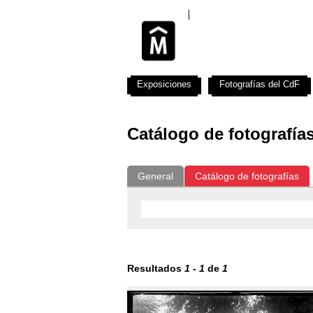
Exposiciones
Fotografías del CdF
Catálogo de fotografía
General
Catálogo de fotografías
Resultados
1
-
1
de
1