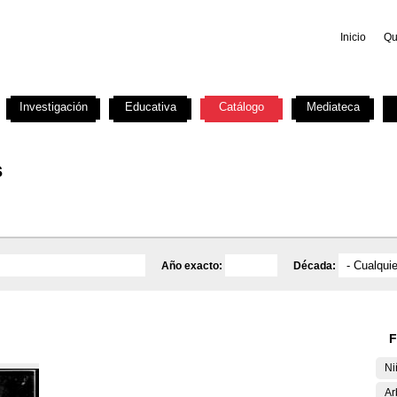
Inicio
Qu
Investigación
Educativa
Catálogo
Mediateca
s
Año exacto:
Década:
F
Ni
Ar