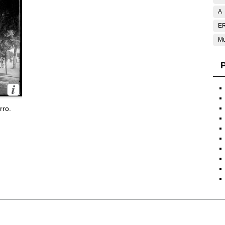
A
E
Mu
P
rro.