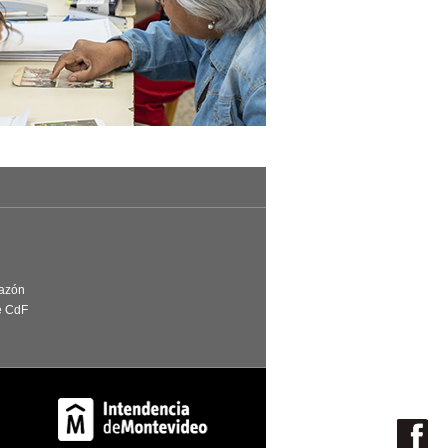
Razón
e CdF