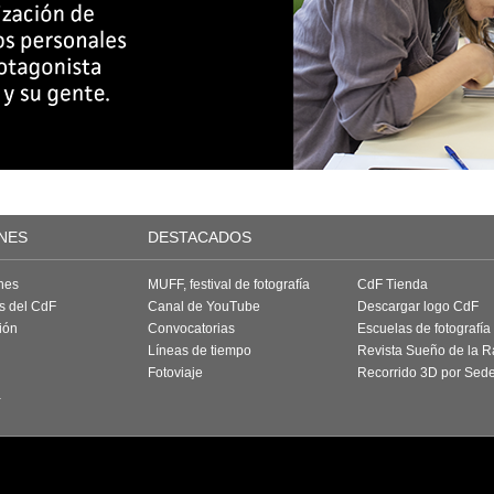
NES
DESTACADOS
nes
MUFF, festival de fotografía
CdF Tienda
as del CdF
Canal de YouTube
Descargar logo CdF
ión
Convocatorias
Escuelas de fotografía
Líneas de tiempo
Revista Sueño de la 
Fotoviaje
Recorrido 3D por Sed
a