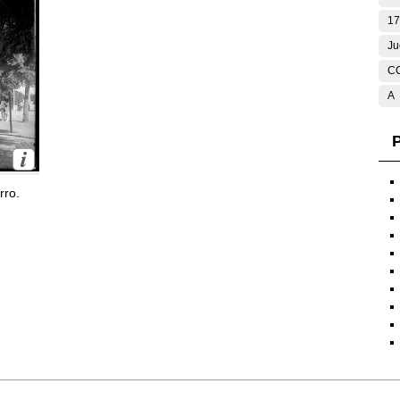
17
Ju
C
A
P
rro.