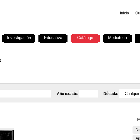
Inicio
Qu
Investigación
Educativa
Catálogo
Mediateca
s
Año exacto:
Década:
F
Ni
Ar