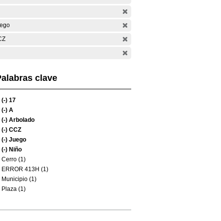
ego
CZ
alabras clave
(-)
17
(-)
A
(-)
Arbolado
(-)
CCZ
(-)
Juego
(-)
Niño
Cerro (1)
ERROR 413H (1)
Municipio (1)
Plaza (1)