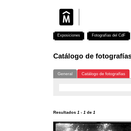
Exposiciones
Fotografías del CdF
Catálogo de fotografía
General
Catálogo de fotografías
Resultados
1
-
1
de
1