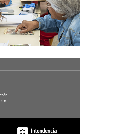
Razón
e CdF