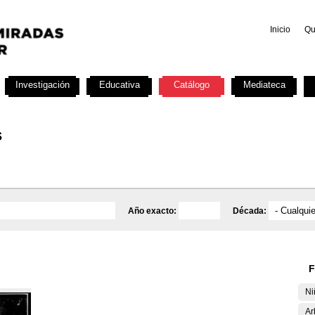
Inicio
Qu
Investigación
Educativa
Catálogo
Mediateca
s
Año exacto:
Década:
F
Ni
Ar