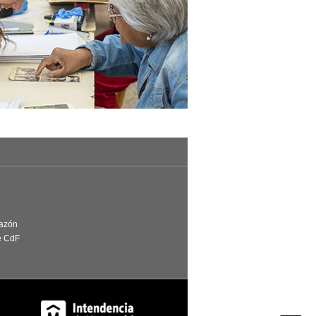
Razón
e CdF