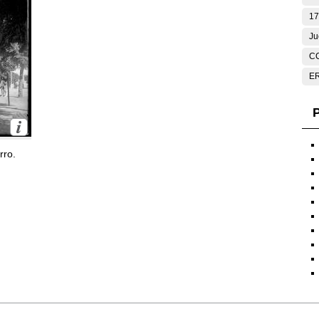
17
Ju
C
E
P
rro.