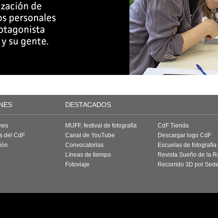
NES
DESTACADOS
nes
MUFF, festival de fotografía
CdF Tienda
as del CdF
Canal de YouTube
Descargar logo CdF
ión
Convocatorias
Escuelas de fotografía
Líneas de tiempo
Revista Sueño de la 
Fotoviaje
Recorrido 3D por Sed
a