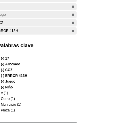
ego
CZ
RROR 413H
alabras clave
(-)
17
(-)
Arbolado
(-)
CCZ
(-)
ERROR 413H
(-)
Juego
(-)
Niño
A (1)
Cerro (1)
Municipio (1)
Plaza (1)