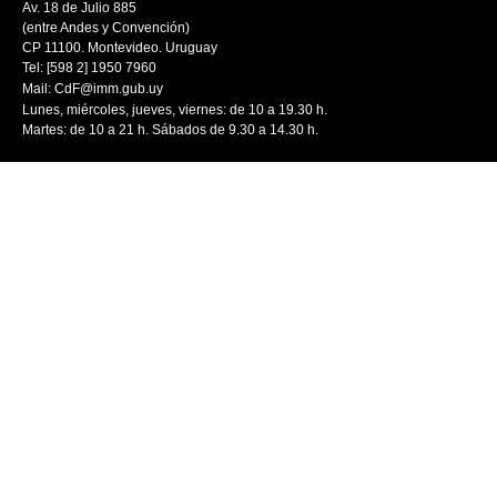
Av. 18 de Julio 885
(entre Andes y Convención)
CP 11100. Montevideo. Uruguay
Tel: [598 2] 1950 7960
Mail:
CdF@imm.gub.uy
Lunes, miércoles, jueves, viernes: de 10 a 19.30 h.
Martes: de 10 a 21 h. Sábados de 9.30 a 14.30 h.