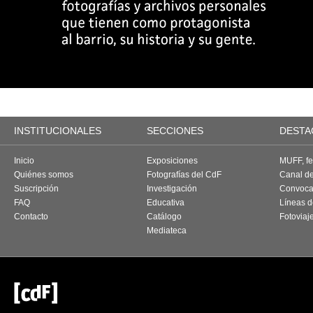
INSTITUCIONALES
SECCIONES
DESTA
Inicio
Exposiciones
MUFF, fes
Quiénes somos
Fotografías del CdF
Canal d
Suscripción
Investigación
Convoca
FAQ
Educativa
Líneas d
Contacto
Catálogo
Fotoviaj
Mediateca