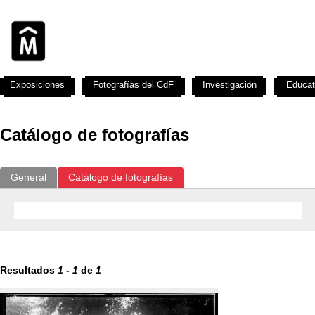
Exposiciones
Fotografías del CdF
Investigación
Educat
Catálogo de fotografías
General
Catálogo de fotografías
Resultados
1
-
1
de
1