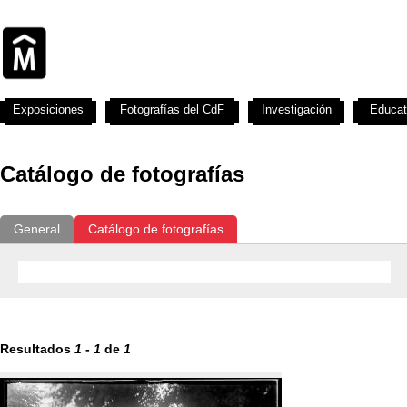
Exposiciones
Fotografías del CdF
Investigación
Educat
Catálogo de fotografías
General
Catálogo de fotografías
Resultados
1
-
1
de
1