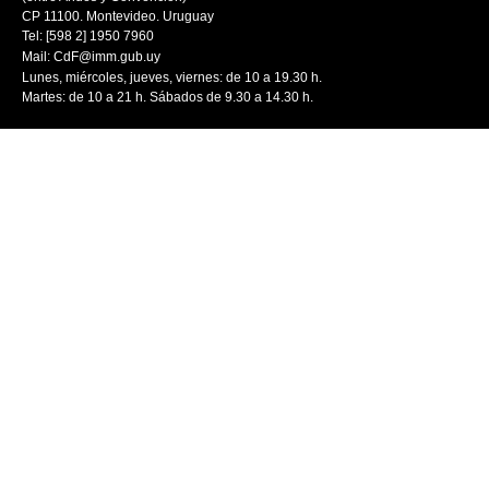
CP 11100. Montevideo. Uruguay
Tel: [598 2] 1950 7960
Mail:
CdF@imm.gub.uy
Lunes, miércoles, jueves, viernes: de 10 a 19.30 h.
Martes: de 10 a 21 h. Sábados de 9.30 a 14.30 h.