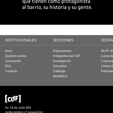
INSTITUCIONALES
SECCIONES
DESTA
Inicio
Exposiciones
MUFF, fes
Quiénes somos
Fotografías del CdF
Canal d
Suscripción
Investigación
Convoca
FAQ
Educativa
Líneas d
Contacto
Catálogo
Fotoviaj
Mediateca
Av. 18 de Julio 885
(entre Andes y Convención)