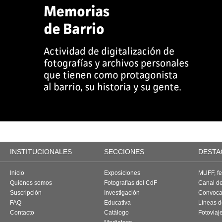
INSTITUCIONALES
SECCIONES
DESTA
Inicio
Exposiciones
MUFF, fes
Quiénes somos
Fotografías del CdF
Canal d
Suscripción
Investigación
Convoca
FAQ
Educativa
Líneas d
Contacto
Catálogo
Fotoviaj