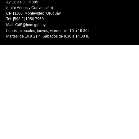
Av. 18 de Julio 885
(entre Andes y Convención)
CP 11100. Montevideo. Uruguay
Tel: [598 2] 1950 7960
Mail:
CdF@imm.gub.uy
Lunes, miércoles, jueves, viernes: de 10 a 19.30 h.
Martes: de 10 a 21 h. Sábados de 9.30 a 14.30 h.