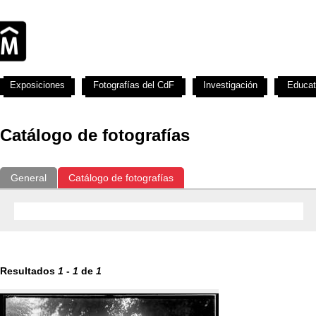
Exposiciones
Fotografías del CdF
Investigación
Educat
Catálogo de fotografías
General
Catálogo de fotografías
Resultados
1
-
1
de
1