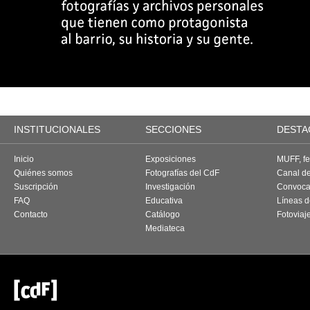
INSTITUCIONALES
SECCIONES
DESTA
Inicio
Exposiciones
MUFF, fes
Quiénes somos
Fotografías del CdF
Canal d
Suscripción
Investigación
Convoca
FAQ
Educativa
Líneas d
Contacto
Catálogo
Fotoviaj
Mediateca