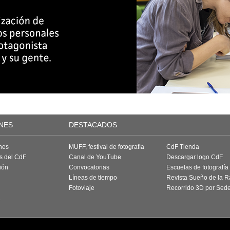
NES
DESTACADOS
nes
MUFF, festival de fotografía
CdF Tienda
as del CdF
Canal de YouTube
Descargar logo CdF
ión
Convocatorias
Escuelas de fotografía
Líneas de tiempo
Revista Sueño de la 
Fotoviaje
Recorrido 3D por Sed
a