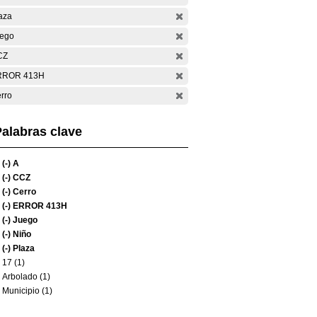
aza
ego
CZ
RROR 413H
rro
alabras clave
(-)
A
(-)
CCZ
(-)
Cerro
(-)
ERROR 413H
(-)
Juego
(-)
Niño
(-)
Plaza
17 (1)
Arbolado (1)
Municipio (1)