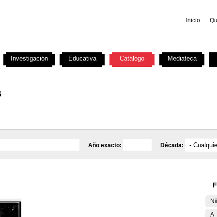
Inicio
Qu
Investigación
Educativa
Catálogo
Mediateca
s
Año exacto:
Década:
F
Ni
A