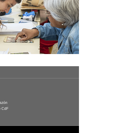
Razón
e CdF