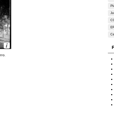
Pl
Ju
C
E
Ce
P
rro.