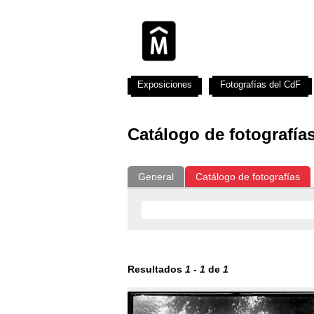
Exposiciones
Fotografías del CdF
Catálogo de fotografía
General
Catálogo de fotografías
Resultados
1
-
1
de
1