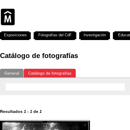
Exposiciones
Fotografías del CdF
Investigación
Educat
Catálogo de fotografías
General
Catálogo de fotografías
Resultados
1
-
1
de
1