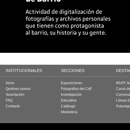
INSTITUCIONALES
SECCIONES
DESTA
Inicio
Exposiciones
MUFF, fes
Quiénes somos
Fotografías del CdF
Canal d
Suscripción
Investigación
Convoca
FAQ
Educativa
Líneas d
Contacto
Catálogo
Fotoviaj
Mediateca