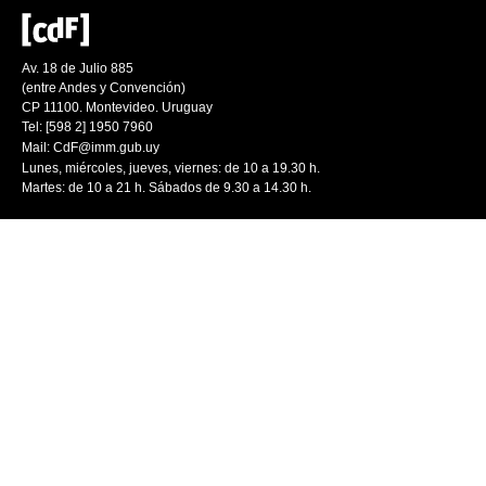
Av. 18 de Julio 885
(entre Andes y Convención)
CP 11100. Montevideo. Uruguay
Tel: [598 2] 1950 7960
Mail:
CdF@imm.gub.uy
Lunes, miércoles, jueves, viernes: de 10 a 19.30 h.
Martes: de 10 a 21 h. Sábados de 9.30 a 14.30 h.