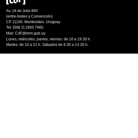
Av. 18 de Julio 885
(entre Andes y Convención)
CP 11100. Montevideo. Uruguay
Tel: [598 2] 1950 7960
Mail:
CdF@imm.gub.uy
Lunes, miércoles, jueves, viernes: de 10 a 19.30 h.
Martes: de 10 a 21 h. Sábados de 9.30 a 14.30 h.