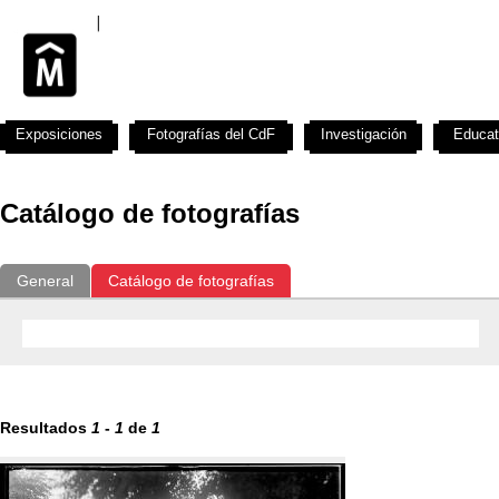
Exposiciones
Fotografías del CdF
Investigación
Educat
Catálogo de fotografías
General
Catálogo de fotografías
Resultados
1
-
1
de
1