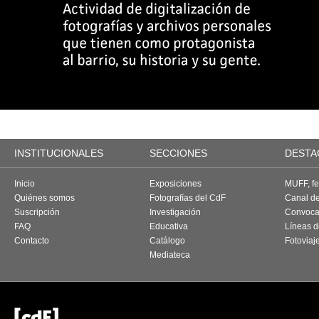
INSTITUCIONALES
SECCIONES
DESTA
Inicio
Exposiciones
MUFF, fes
Quiénes somos
Fotografías del CdF
Canal d
Suscripción
Investigación
Convoca
FAQ
Educativa
Líneas d
Contacto
Catálogo
Fotoviaj
Mediateca