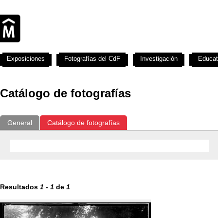
Exposiciones
Fotografías del CdF
Investigación
Educat
Catálogo de fotografías
General
Catálogo de fotografías
Resultados
1
-
1
de
1