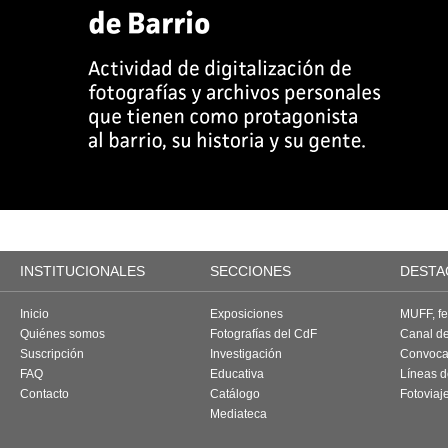
INSTITUCIONALES
SECCIONES
DESTA
Inicio
Exposiciones
MUFF, fes
Quiénes somos
Fotografías del CdF
Canal d
Suscripción
Investigación
Convoca
FAQ
Educativa
Líneas d
Contacto
Catálogo
Fotoviaj
Mediateca