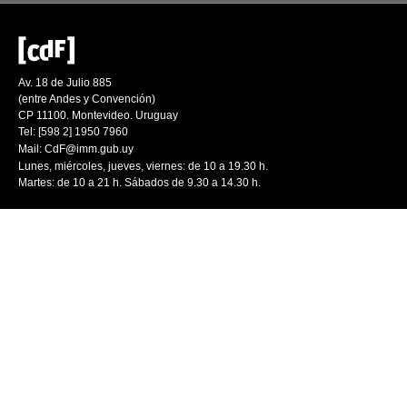
Av. 18 de Julio 885
(entre Andes y Convención)
CP 11100. Montevideo. Uruguay
Tel: [598 2] 1950 7960
Mail:
CdF@imm.gub.uy
Lunes, miércoles, jueves, viernes: de 10 a 19.30 h.
Martes: de 10 a 21 h. Sábados de 9.30 a 14.30 h.