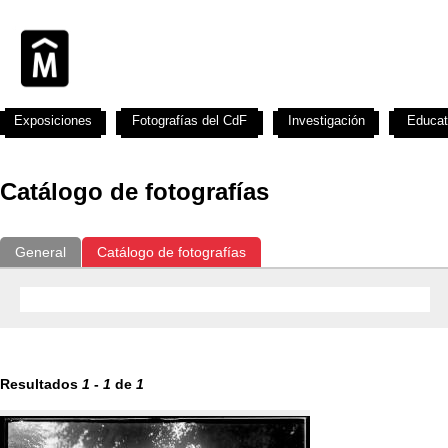
Exposiciones
Fotografías del CdF
Investigación
Educat
Catálogo de fotografías
General
Catálogo de fotografías
Resultados
1
-
1
de
1