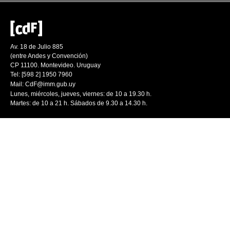
Av. 18 de Julio 885
(entre Andes y Convención)
CP 11100. Montevideo. Uruguay
Tel: [598 2] 1950 7960
Mail:
CdF@imm.gub.uy
Lunes, miércoles, jueves, viernes: de 10 a 19.30 h.
Martes: de 10 a 21 h. Sábados de 9.30 a 14.30 h.