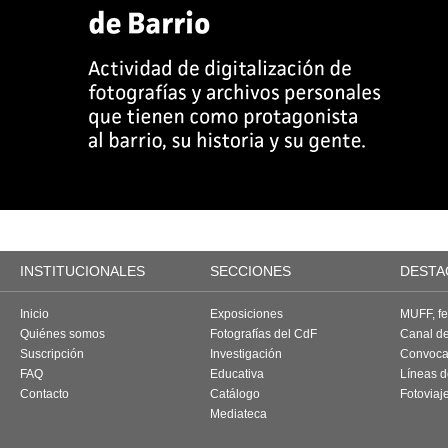
INSTITUCIONALES
SECCIONES
DESTA
Inicio
Exposiciones
MUFF, fes
Quiénes somos
Fotografías del CdF
Canal d
Suscripción
Investigación
Convoca
FAQ
Educativa
Líneas d
Contacto
Catálogo
Fotoviaj
Mediateca