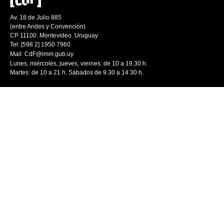
Av. 18 de Julio 885
(entre Andes y Convención)
CP 11100. Montevideo. Uruguay
Tel: [598 2] 1950 7960
Mail:
CdF@imm.gub.uy
Lunes, miércoles, jueves, viernes: de 10 a 19.30 h.
Martes: de 10 a 21 h. Sábados de 9.30 a 14.30 h.