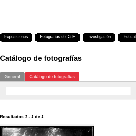
Exposiciones
Fotografías del CdF
Investigación
Educat
Catálogo de fotografías
General
Catálogo de fotografías
Resultados
1
-
1
de
1