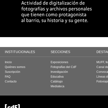
INSTITUCIONALES
SECCIONES
DESTA
Inicio
Exposiciones
MUFF, fes
Quiénes somos
Fotografías del CdF
Canal d
Suscripción
Investigación
Convoca
FAQ
Educativa
Líneas d
Contacto
Catálogo
Fotoviaj
Mediateca