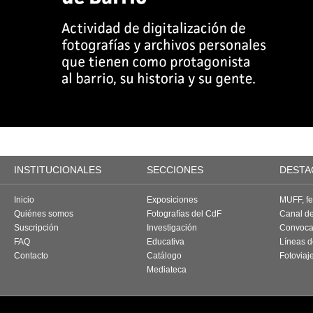
INSTITUCIONALES
SECCIONES
DESTA
Inicio
Exposiciones
MUFF, fes
Quiénes somos
Fotografías del CdF
Canal d
Suscripción
Investigación
Convoca
FAQ
Educativa
Líneas d
Contacto
Catálogo
Fotoviaj
Mediateca