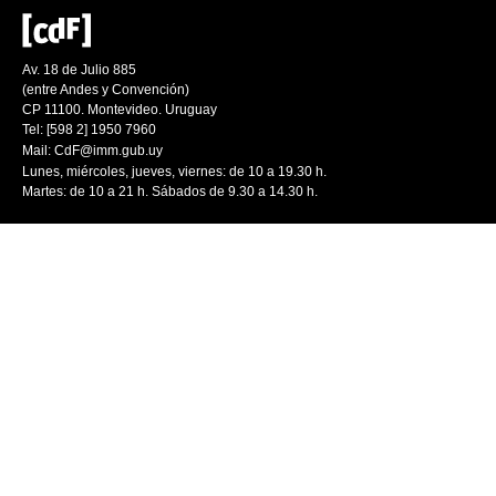
Av. 18 de Julio 885
(entre Andes y Convención)
CP 11100. Montevideo. Uruguay
Tel: [598 2] 1950 7960
Mail:
CdF@imm.gub.uy
Lunes, miércoles, jueves, viernes: de 10 a 19.30 h.
Martes: de 10 a 21 h. Sábados de 9.30 a 14.30 h.