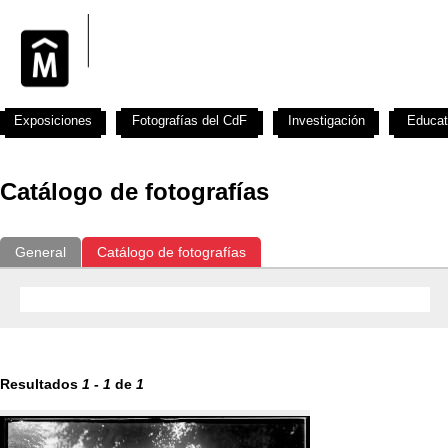
Exposiciones
Fotografías del CdF
Investigación
Educat
Catálogo de fotografías
General
Catálogo de fotografías
Resultados
1
-
1
de
1