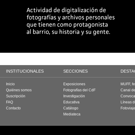
INSTITUCIONALES
SECCIONES
DESTA
Inicio
Exposiciones
MUFF, fes
Quiénes somos
Fotografías del CdF
Canal d
Suscripción
Investigación
Convoca
FAQ
Educativa
Líneas d
Contacto
Catálogo
Fotoviaj
Mediateca