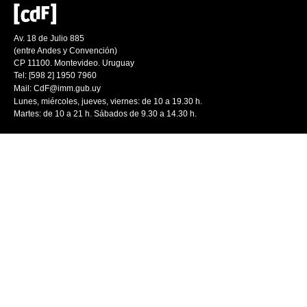
Av. 18 de Julio 885
(entre Andes y Convención)
CP 11100. Montevideo. Uruguay
Tel: [598 2] 1950 7960
Mail:
CdF@imm.gub.uy
Lunes, miércoles, jueves, viernes: de 10 a 19.30 h.
Martes: de 10 a 21 h. Sábados de 9.30 a 14.30 h.