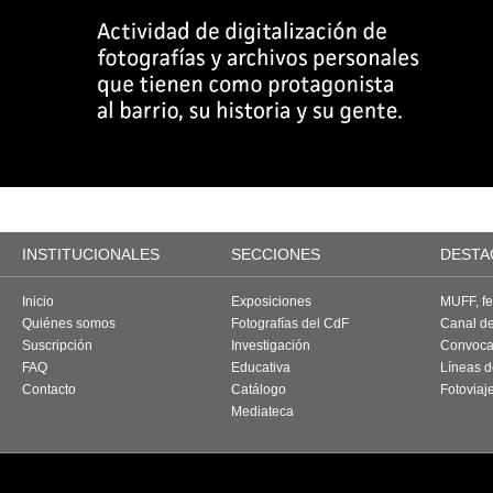
INSTITUCIONALES
SECCIONES
DESTA
Inicio
Exposiciones
MUFF, fes
Quiénes somos
Fotografías del CdF
Canal d
Suscripción
Investigación
Convoca
FAQ
Educativa
Líneas d
Contacto
Catálogo
Fotoviaj
Mediateca