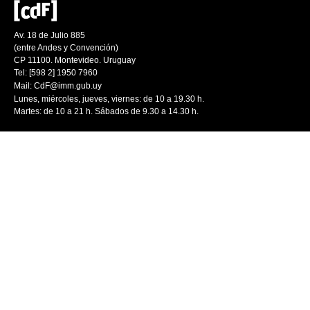
Av. 18 de Julio 885
(entre Andes y Convención)
CP 11100. Montevideo. Uruguay
Tel: [598 2] 1950 7960
Mail:
CdF@imm.gub.uy
Lunes, miércoles, jueves, viernes: de 10 a 19.30 h.
Martes: de 10 a 21 h. Sábados de 9.30 a 14.30 h.