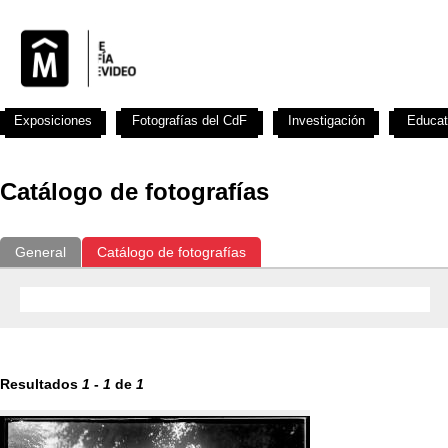
Exposiciones
Fotografías del CdF
Investigación
Educat
Catálogo de fotografías
General
Catálogo de fotografías
Resultados
1
-
1
de
1