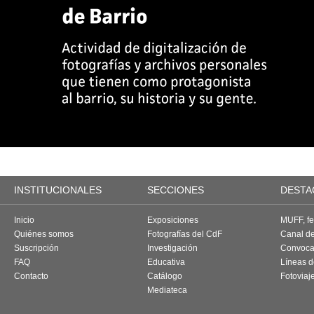
INSTITUCIONALES
SECCIONES
DESTA
Inicio
Exposiciones
MUFF, fes
Quiénes somos
Fotografías del CdF
Canal d
Suscripción
Investigación
Convoca
FAQ
Educativa
Líneas d
Contacto
Catálogo
Fotoviaj
Mediateca