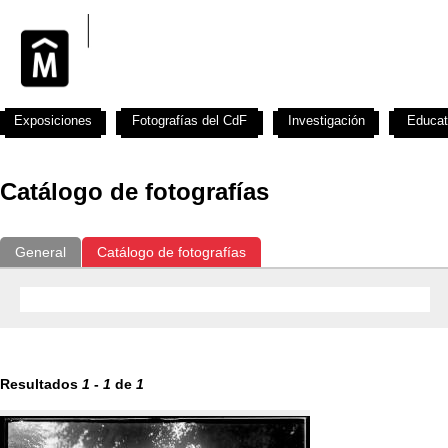
Exposiciones
Fotografías del CdF
Investigación
Educat
Catálogo de fotografías
General
Catálogo de fotografías
Resultados
1
-
1
de
1