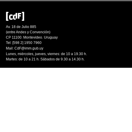
Av. 18 de Julio 885
(entre Andes y Convención)
CP 11100. Montevideo. Uruguay
Tel: [598 2] 1950 7960
Mail:
CdF@imm.gub.uy
Lunes, miércoles, jueves, viernes: de 10 a 19.30 h.
Martes: de 10 a 21 h. Sábados de 9.30 a 14.30 h.