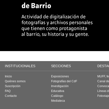
INSTITUCIONALES
SECCIONES
DESTA
Inicio
Exposiciones
MUFF, fes
Quiénes somos
Fotografías del CdF
Canal d
Suscripción
Investigación
Convoca
FAQ
Educativa
Líneas d
Contacto
Catálogo
Fotoviaj
Mediateca