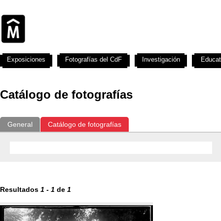
Exposiciones
Fotografías del CdF
Investigación
Educat
Catálogo de fotografías
General
Catálogo de fotografías
Resultados
1
-
1
de
1