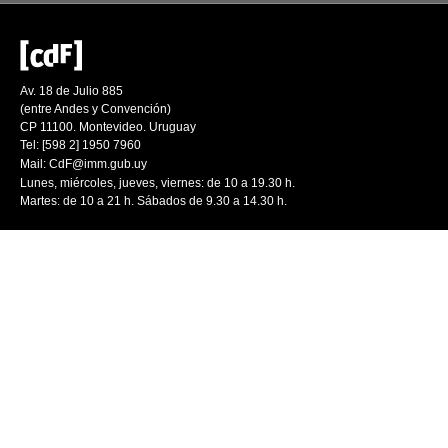
Av. 18 de Julio 885
(entre Andes y Convención)
CP 11100. Montevideo. Uruguay
Tel: [598 2] 1950 7960
Mail:
CdF@imm.gub.uy
Lunes, miércoles, jueves, viernes: de 10 a 19.30 h.
Martes: de 10 a 21 h. Sábados de 9.30 a 14.30 h.