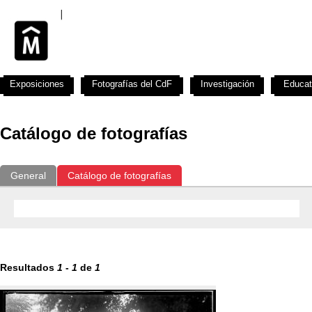
Exposiciones
Fotografías del CdF
Investigación
Educat
Catálogo de fotografías
General
Catálogo de fotografías
Resultados
1
-
1
de
1