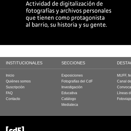
INSTITUCIONALES
SECCIONES
DESTA
Inicio
Exposiciones
MUFF, fes
Quiénes somos
Fotografías del CdF
Canal d
Suscripción
Investigación
Convoca
FAQ
Educativa
Líneas d
Contacto
Catálogo
Fotoviaj
Mediateca