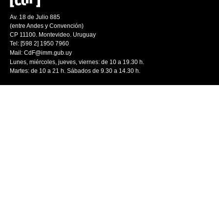
Av. 18 de Julio 885
(entre Andes y Convención)
CP 11100. Montevideo. Uruguay
Tel: [598 2] 1950 7960
Mail:
CdF@imm.gub.uy
Lunes, miércoles, jueves, viernes: de 10 a 19.30 h.
Martes: de 10 a 21 h. Sábados de 9.30 a 14.30 h.