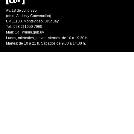
Av. 18 de Julio 885
(entre Andes y Convención)
CP 11100. Montevideo. Uruguay
Tel: [598 2] 1950 7960
Mail:
CdF@imm.gub.uy
Lunes, miércoles, jueves, viernes: de 10 a 19.30 h.
Martes: de 10 a 21 h. Sábados de 9.30 a 14.30 h.