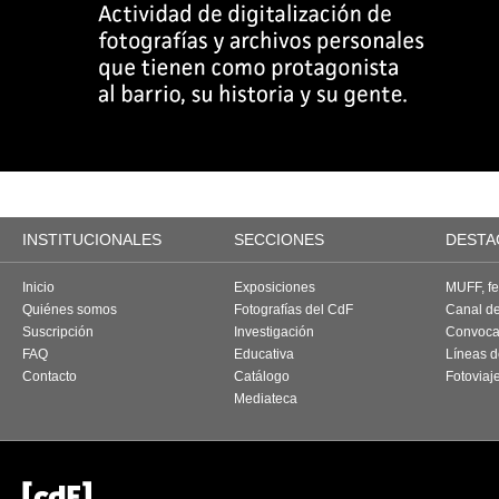
INSTITUCIONALES
SECCIONES
DESTA
Inicio
Exposiciones
MUFF, fes
Quiénes somos
Fotografías del CdF
Canal d
Suscripción
Investigación
Convoca
FAQ
Educativa
Líneas d
Contacto
Catálogo
Fotoviaj
Mediateca