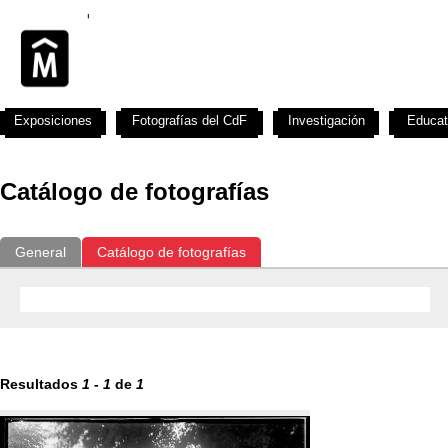
Exposiciones
Fotografías del CdF
Investigación
Educat
Catálogo de fotografías
General
Catálogo de fotografías
Resultados
1
-
1
de
1