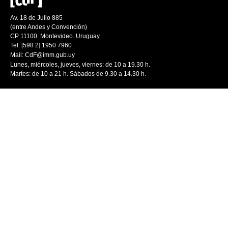
Av. 18 de Julio 885
(entre Andes y Convención)
CP 11100. Montevideo. Uruguay
Tel: [598 2] 1950 7960
Mail:
CdF@imm.gub.uy
Lunes, miércoles, jueves, viernes: de 10 a 19.30 h.
Martes: de 10 a 21 h. Sábados de 9.30 a 14.30 h.