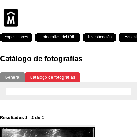
Exposiciones
Fotografías del CdF
Investigación
Educat
Catálogo de fotografías
General
Catálogo de fotografías
Resultados
1
-
1
de
1