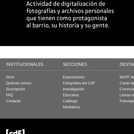
INSTITUCIONALES
SECCIONES
DESTA
Inicio
Exposiciones
MUFF, fes
Quiénes somos
Fotografías del CdF
Canal d
Suscripción
Investigación
Convoca
FAQ
Educativa
Líneas d
Contacto
Catálogo
Fotoviaj
Mediateca