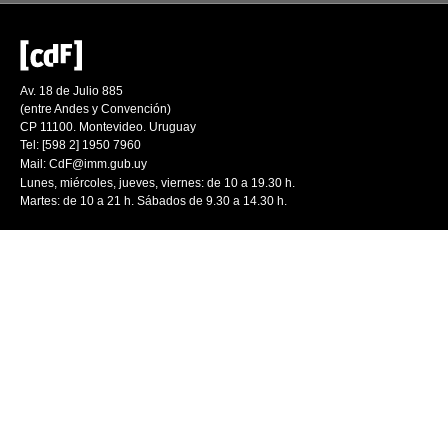
Av. 18 de Julio 885
(entre Andes y Convención)
CP 11100. Montevideo. Uruguay
Tel: [598 2] 1950 7960
Mail:
CdF@imm.gub.uy
Lunes, miércoles, jueves, viernes: de 10 a 19.30 h.
Martes: de 10 a 21 h. Sábados de 9.30 a 14.30 h.