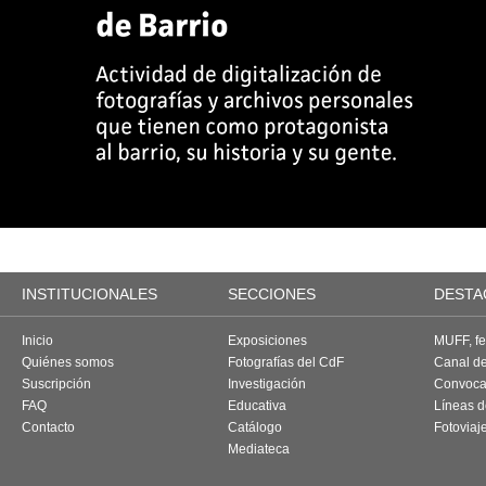
INSTITUCIONALES
SECCIONES
DESTA
Inicio
Exposiciones
MUFF, fes
Quiénes somos
Fotografías del CdF
Canal d
Suscripción
Investigación
Convoca
FAQ
Educativa
Líneas d
Contacto
Catálogo
Fotoviaj
Mediateca