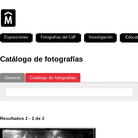
Exposiciones
Fotografías del CdF
Investigación
Educat
Catálogo de fotografías
General
Catálogo de fotografías
Resultados
1
-
1
de
1