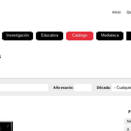
Inicio
Qu
Investigación
Educativa
Catálogo
Mediateca
s
Año exacto:
Década:
F
Ni
A