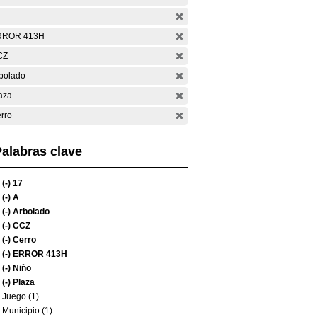
RROR 413H
CZ
bolado
aza
rro
alabras clave
(-)
17
(-)
A
(-)
Arbolado
(-)
CCZ
(-)
Cerro
(-)
ERROR 413H
(-)
Niño
(-)
Plaza
Juego (1)
Municipio (1)