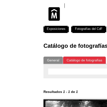
Exposiciones
Fotografías del CdF
Catálogo de fotografía
General
Catálogo de fotografías
Resultados
1
-
1
de
1