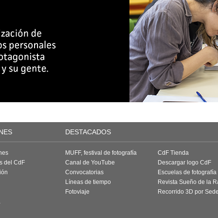
NES
DESTACADOS
nes
MUFF, festival de fotografía
CdF Tienda
as del CdF
Canal de YouTube
Descargar logo CdF
ión
Convocatorias
Escuelas de fotografía
Líneas de tiempo
Revista Sueño de la 
Fotoviaje
Recorrido 3D por Sed
a