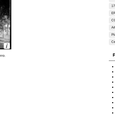
17
E
C
Ar
Pl
Ce
P
rro.