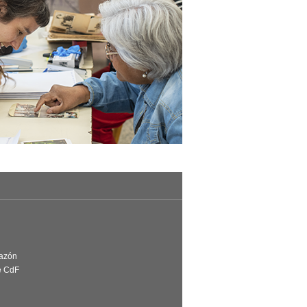
Razón
e CdF