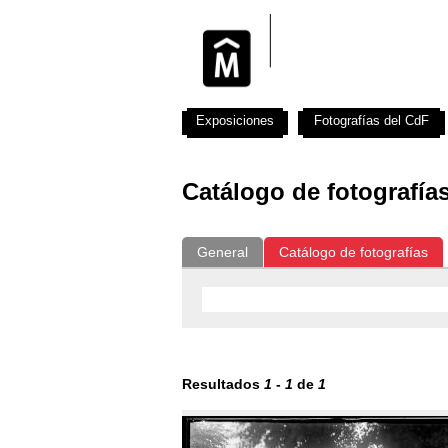
Exposiciones
Fotografías del CdF
Catálogo de fotografía
General
Catálogo de fotografías
Resultados
1
-
1
de
1