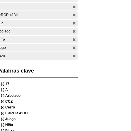
RROR 413H
CZ
bolado
rro
ego
aza
alabras clave
(-)
17
(-)
A
(-)
Arbolado
(-)
CCZ
(-)
Cerro
(-)
ERROR 413H
(-)
Juego
(-)
Niño
(-)
Plaza