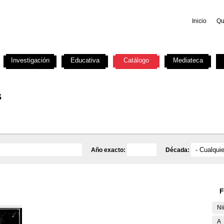
Inicio
Qu
Investigación
Educativa
Catálogo
Mediateca
s
Año exacto:
Década:
F
Ni
A