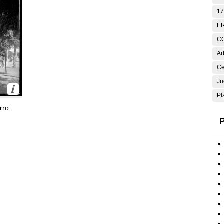
17
E
C
Ar
Ce
Ju
Pl
rro.
P