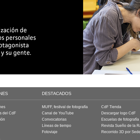
NES
DESTACADOS
nes
MUFF, festival de fotografía
CdF Tienda
as del CdF
Canal de YouTube
Descargar logo CdF
ión
Convocatorias
Escuelas de fotografía
Líneas de tiempo
Revista Sueño de la 
Fotoviaje
Recorrido 3D por Sed
a