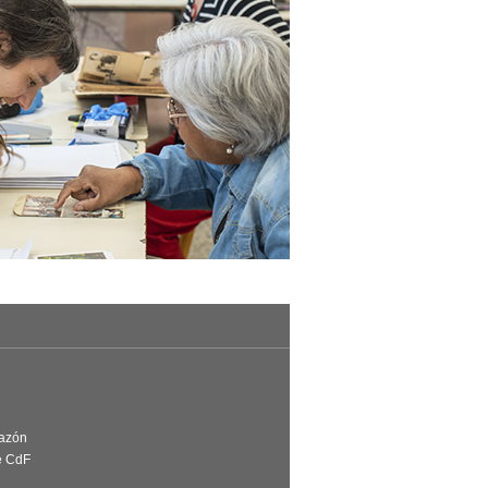
Razón
e CdF