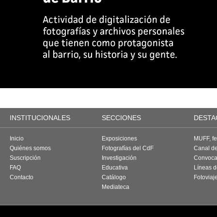
INSTITUCIONALES
SECCIONES
DESTA
Inicio
Exposiciones
MUFF, fes
Quiénes somos
Fotografías del CdF
Canal d
Suscripción
Investigación
Convoca
FAQ
Educativa
Líneas d
Contacto
Catálogo
Fotoviaj
Mediateca