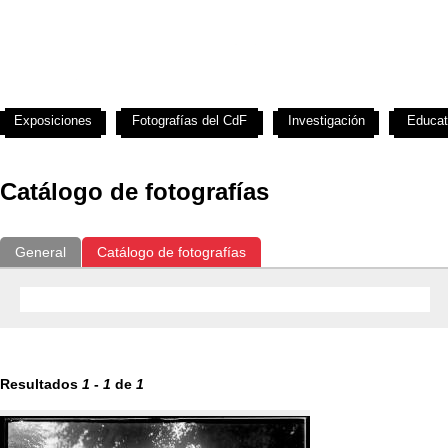
Exposiciones
Fotografías del CdF
Investigación
Educat
Catálogo de fotografías
General
Catálogo de fotografías
Resultados
1
-
1
de
1