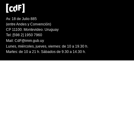
Av. 18 de Julio 885
(entre Andes y Convención)
CP 11100. Montevideo. Uruguay
Tel: [598 2] 1950 7960
Mail:
CdF@imm.gub.uy
Lunes, miércoles, jueves, viernes: de 10 a 19.30 h.
Martes: de 10 a 21 h. Sábados de 9.30 a 14.30 h.