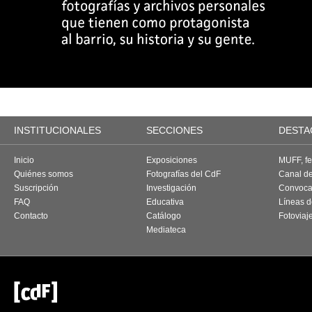
INSTITUCIONALES
SECCIONES
DESTA
Inicio
Exposiciones
MUFF, fes
Quiénes somos
Fotografías del CdF
Canal d
Suscripción
Investigación
Convoca
FAQ
Educativa
Líneas d
Contacto
Catálogo
Fotoviaj
Mediateca