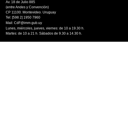
Av. 18 de Julio 885
(entre Andes y Convención)
CP 11100. Montevideo. Uruguay
Tel: [598 2] 1950 7960
Mail:
CdF@imm.gub.uy
Lunes, miércoles, jueves, viernes: de 10 a 19.30 h.
Martes: de 10 a 21 h. Sábados de 9.30 a 14.30 h.