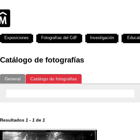
Exposiciones
Fotografías del CdF
Investigación
Educat
Catálogo de fotografías
General
Catálogo de fotografías
Resultados
1
-
1
de
1