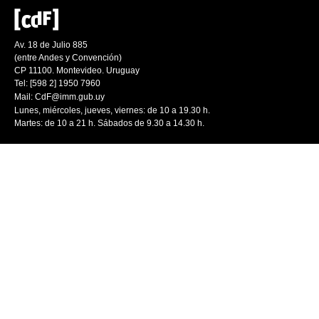
Av. 18 de Julio 885
(entre Andes y Convención)
CP 11100. Montevideo. Uruguay
Tel: [598 2] 1950 7960
Mail:
CdF@imm.gub.uy
Lunes, miércoles, jueves, viernes: de 10 a 19.30 h.
Martes: de 10 a 21 h. Sábados de 9.30 a 14.30 h.