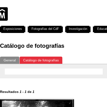
Exposiciones
Fotografías del CdF
Investigación
Educat
Catálogo de fotografías
General
Catálogo de fotografías
Resultados
1
-
1
de
1