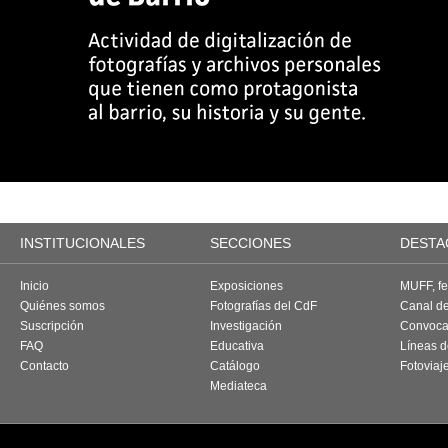
INSTITUCIONALES
SECCIONES
DESTA
Inicio
Exposiciones
MUFF, fes
Quiénes somos
Fotografías del CdF
Canal d
Suscripción
Investigación
Convoca
FAQ
Educativa
Líneas d
Contacto
Catálogo
Fotoviaj
Mediateca